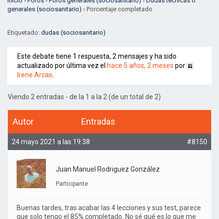
Inicio
›
Foros
›
Foros generales (sociosanitario)
›
Dudas técnicas o
generales (sociosanitario)
›
Porcentaje completado
Etiquetado:
dudas (sociosanitario)
Este debate tiene 1 respuesta, 2 mensajes y ha sido
actualizado por última vez el
hace 5 años, 2 meses
por
Irene Arcas
.
Viendo 2 entradas - de la 1 a la 2 (de un total de 2)
Autor
Entradas
24 mayo 2021 a las 19:38
#8150
Juan Manuel Rodriguez González
Participante
Buenas tardes, tras acabar las 4 lecciones y sus test, parece
que solo tengo el 85% completado. No sé qué es lo que me